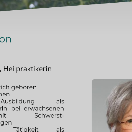
son
, Heilpraktikerin
rich geboren
nen
sbildung als
erin bei erwachsenen
it Schwerst-
ngen
 Tätigkeit als