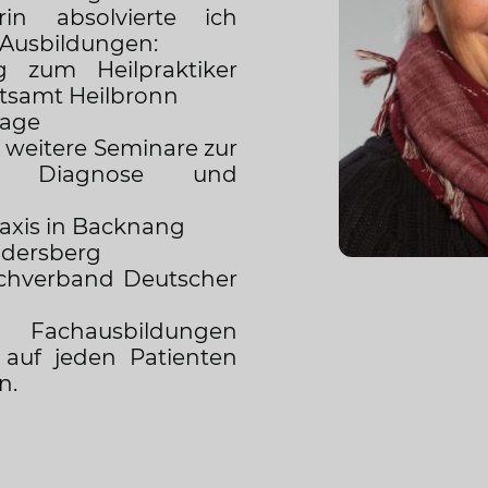
erin absolvierte ich
sbildungen:
g zum Heilpraktiker
tsamt Heilbronn
sage
 weitere Seminare zur
chen Diagnose und
axis in Backnang
Rudersberg
chverband Deutscher
n Fachausbildungen
 auf jeden Patienten
n.