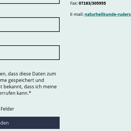
Fax:
07183/305955
E-mail:
naturheilkunde-ruder
den, dass diese Daten zum
hme gespeichert und
st bekannt, dass ich meine
derrufen kann.*
 Felder
nden